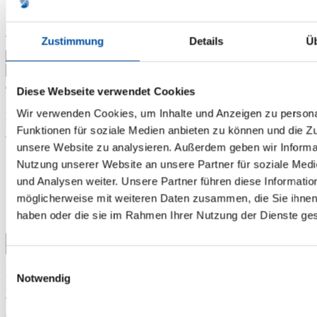
59,00 €*
Preise inkl. MwSt. zzgl. Versandkosten
Zustimmung
Details
Ü
In den Warenkorb
Diese Webseite verwendet Cookies
Produktnummer:
62931
Bitte beachten Sie, dass es sich bei diesem Produkt um einen
Wir verwenden Cookies, um Inhalte und Anzeigen zu persona
Hygieneartikel handelt. Die Rückgabe oder der Umtausch sind
Funktionen für soziale Medien anbieten zu können und die Zug
ausschließlich in der ungeöffneten Originalverpackung möglich.
unsere Website zu analysieren. Außerdem geben wir Informat
Nutzung unserer Website an unsere Partner für soziale Med
Beschreibung
Das doppelwandige Nasenpolster für die
und Analysen weiter. Unsere Partner führen diese Informatio
AirFit P10 Nasenpolstermaske leitet die Luft sanft zur Nase.
möglicherweise mit weiteren Daten zusammen, die Sie ihnen 
Erhältlich in den Größe…
Mehr
Bewertungen
haben oder die sie im Rahmen Ihrer Nutzung der Dienste g
Menü schließen
Einwilligungsauswahl
Das doppelwandige Nasenpolster für die AirFit P10
Notwendig
Nasenpolstermaske leitet die Luft sanft zur Nase. Erhältlich in den
Größen XS, S, M und L. Um die Langlebigkeit Ihrer Maske zu
garantieren, empfehlen wir die tägliche Reinigung der Maske.