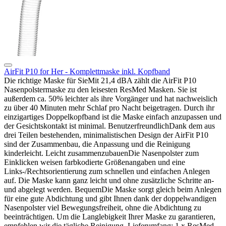
AirFit P10 for Her - Komplettmaske inkl. Kopfband
Die richtige Maske für SieMit 21,4 dBA zählt die AirFit P10
Nasenpolstermaske zu den leisesten ResMed Masken. Sie ist
außerdem ca. 50% leichter als ihre Vorgänger und hat nachweislich
zu über 40 Minuten mehr Schlaf pro Nacht beigetragen. Durch ihr
einzigartiges Doppelkopfband ist die Maske einfach anzupassen und
der Gesichtskontakt ist minimal. BenutzerfreundlichDank dem aus
drei Teilen bestehenden, minimalistischen Design der AirFit P10
sind der Zusammenbau, die Anpassung und die Reinigung
kinderleicht. Leicht zusammenzubauenDie Nasenpolster zum
Einklicken weisen farbkodierte Größenangaben und eine
Links-/Rechtsorientierung zum schnellen und einfachen Anlegen
auf. Die Maske kann ganz leicht und ohne zusätzliche Schritte an-
und abgelegt werden. BequemDie Maske sorgt gleich beim Anlegen
für eine gute Abdichtung und gibt Ihnen dank der doppelwandigen
Nasenpolster viel Bewegungsfreiheit, ohne die Abdichtung zu
beeinträchtigen. Um die Langlebigkeit Ihrer Maske zu garantieren,
empfehlen wir die tägliche Reinigung. Lieferumfang: 1 x ResMed