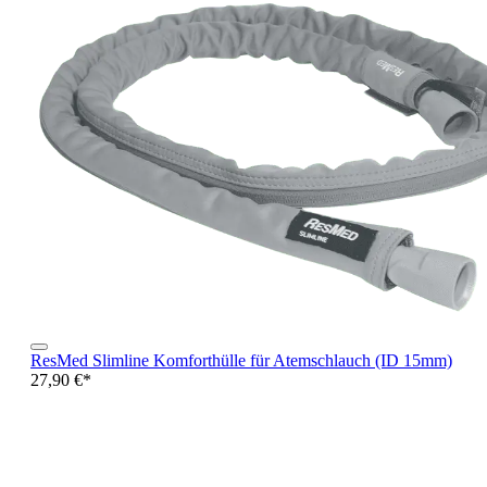
ResMed Slimline Komforthülle für Atemschlauch (ID 15mm)
27,90 €*