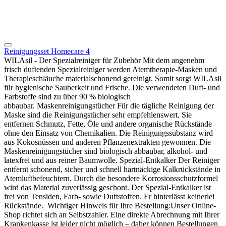
Reinigungsset Homecare 4
WILAsil - Der Spezialreiniger für Zubehör Mit dem angenehm
frisch duftenden Spezialrei­niger werden Atemtherapie-Masken und
Thera­pieschläuche materialschonend gereinigt. Somit sorgt WILAsil
für hygienische Sauberkeit und Frische. Die verwendeten Duft- und
Farbstoffe sind zu über 90 % biologisch
abbaubar. Maskenreinigungstücher Für die tägliche Reinigung der
Maske sind die Rei­nigungstücher sehr empfehlenswert. Sie
entfernen Schmutz, Fette, Öle und andere organische Rück­stände
ohne den Einsatz von Chemikalien. Die Reinigungssubstanz wird
aus Kokosnüssen und anderen Pflanzenextrakten gewonnen. Die
Mas­kenreinigungstücher sind biologisch abbaubar, alkohol- und
latexfrei und aus reiner Baumwolle. Spezial-Entkalker Der Reiniger
entfernt schonend, sicher und schnell hartnäckige Kalkrückstände in
Atemluftbefeuch­tern. Durch die besondere Korrosionsschutzfor­mel
wird das Material zuverlässig geschont. Der Spezial-Entkalker ist
frei von Tensiden, Farb- sowie Duftstoffen. Er hinterlässt keinerlei
Rückstände. Wichtiger Hinweis für Ihre Bestellung:Unser Online-
Shop richtet sich an Selbstzahler. Eine direkte Abrechnung mit Ihrer
Krankenkasse ist leider nicht möglich – daher können Bestellungen