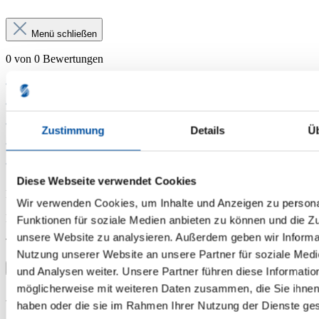
Menü schließen
0 von 0 Bewertungen
Zustimmung
Details
Ü
Diese Webseite verwendet Cookies
Durchschnittliche Bewertung von 0 von 5 Sternen
Wir verwenden Cookies, um Inhalte und Anzeigen zu persona
Bewerten Sie dieses Produkt!
Funktionen für soziale Medien anbieten zu können und die Zug
unsere Website zu analysieren. Außerdem geben wir Informat
Teilen Sie Ihre Erfahrungen mit anderen Kunden.
Nutzung unserer Website an unsere Partner für soziale Med
Bewertung schreiben
Bewertungen anzeigen
und Analysen weiter. Unsere Partner führen diese Informatio
möglicherweise mit weiteren Daten zusammen, die Sie ihnen 
Anmelden
haben oder die sie im Rahmen Ihrer Nutzung der Dienste g