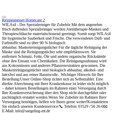
Reinigungsset Homecare 2
WILAsil - Der Spezialreiniger für Zubehör Mit dem angenehm
frisch duftenden Spezialreiniger werden Atemtherapie-Masken und
Therapieschläuche materialschonend gereinigt. Somit sorgt WILAsil
für hygienische Sauberkeit und Frische. Die verwendeten Duft- und
Farbstoffe sind zu über 90 % biologisch
abbaubar. Maskenreinigungstücher Für die tägliche Reinigung der
Maske sind die Reinigungstücher sehr empfehlenswert. Sie
entfernen Schmutz, Fette, Öle und andere organische Rückstände
ohne den Einsatz von Chemikalien. Die Reinigungssubstanz wird
aus Kokosnüssen und anderen Pflanzenextrakten gewonnen. Die
Maskenreinigungstücher sind biologisch abbaubar, alkohol- und
latexfrei und aus reiner Baumwolle. Wichtiger Hinweis für Ihre
Bestellung:Unser Online-Shop richtet sich an Selbstzahler. Eine
direkte Abrechnung mit Ihrer Krankenkasse ist leider nicht möglich
– daher können Bestellungen im Rahmen einer Versorgung durch
Ihre Krankenversicherung über den Shop nicht durchgeführt oder
nachträglich erstattet werden.Wenn Sie Zubehör im Rahmen Ihrer
Versorgung benötigen, helfen wir Ihnen gerne weiter!Kontaktieren
Sie einfach unseren Kundenservice:📞 Telefon: 03529 / 56 26-0📧
E-Mail: info@saegeling-mt.de