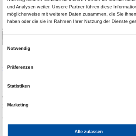
und Analysen weiter. Unsere Partner führen diese Informatio
möglicherweise mit weiteren Daten zusammen, die Sie ihnen 
haben oder die sie im Rahmen Ihrer Nutzung der Dienste g
Einwilligungsauswahl
Notwendig
3.105,90 €*
Präferenzen
Preise inkl. MwSt. zzgl. Versandkosten
Bald wieder verfügbar
Statistiken
Bald wieder verfügbar
Produktnummer:
1113607
Marketing
Bitte beachten Sie, dass es sich bei diesem Produkt um einen
Hygieneartikel handelt. Die Rückgabe oder der Umtausch sind
ausschließlich in der ungeöffneten Originalverpackung möglich.
Alle zulassen
Beschreibung
Entwickelt für die Bedürfnisse aktiver